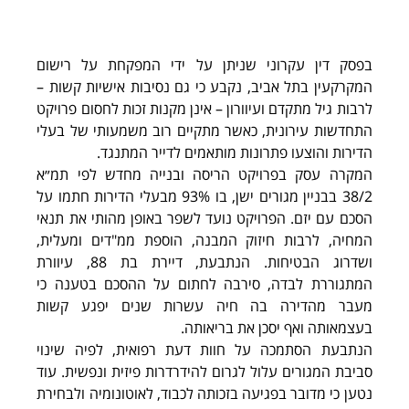
בפסק דין עקרוני שניתן על ידי המפקחת על רישום 
המקרקעין בתל אביב, נקבע כי גם נסיבות אישיות קשות – 
לרבות גיל מתקדם ועיוורון – אינן מקנות זכות לחסום פרויקט 
התחדשות עירונית, כאשר מתקיים רוב משמעותי של בעלי 
הדירות והוצעו פתרונות מותאמים לדייר המתנגד.
המקרה עסק בפרויקט הריסה ובנייה מחדש לפי תמ״א 
38/2 בבניין מגורים ישן, בו 93% מבעלי הדירות חתמו על 
הסכם עם יזם. הפרויקט נועד לשפר באופן מהותי את תנאי 
המחיה, לרבות חיזוק המבנה, הוספת ממ"דים ומעלית, 
ושדרוג הבטיחות. הנתבעת, דיירת בת 88, עיוורת 
המתגוררת לבדה, סירבה לחתום על ההסכם בטענה כי 
מעבר מהדירה בה חיה עשרות שנים יפגע קשות 
בעצמאותה ואף יסכן את בריאותה.
הנתבעת הסתמכה על חוות דעת רפואית, לפיה שינוי 
סביבת המגורים עלול לגרום להידרדרות פיזית ונפשית. עוד 
נטען כי מדובר בפגיעה בזכותה לכבוד, לאוטונומיה ולבחירת 