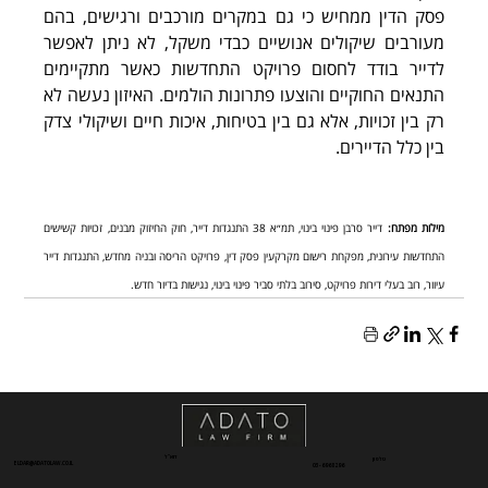
פסק הדין ממחיש כי גם במקרים מורכבים ורגישים, בהם 
מעורבים שיקולים אנושיים כבדי משקל, לא ניתן לאפשר 
לדייר בודד לחסום פרויקט התחדשות כאשר מתקיימים 
התנאים החוקיים והוצעו פתרונות הולמים. האיזון נעשה לא 
רק בין זכויות, אלא גם בין בטיחות, איכות חיים ושיקולי צדק 
בין כלל הדיירים.
מילות מפתח:
 דייר סרבן פינוי בינוי, תמ״א 38 התנגדות דייר, חוק החיזוק מבנים, זכויות קשישים 
התחדשות עירונית, מפקחת רישום מקרקעין פסק דין, פרויקט הריסה ובניה מחדש, התנגדות דייר 
עיוור, רוב בעלי דירות פרויקט, סירוב בלתי סביר פינוי בינוי, נגישות בדיור חדש.
דוא"ל
טלפון
ELDAR@ADATOLAW.CO.IL
03-6968296