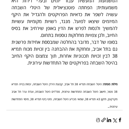
המשמעות המעשית עבור יזמים ובעלי דירות היא 
משמעותית: הפחתה פוטנציאלית של היטלי השבחה 
עשויה לשפר את כדאיות הפרויקטים ולהגדיל את היקף 
המיזמים שיצאו לפועל. מנגד, רשויות מקומיות עשויות 
להמשיך ולנסות לפרש את הדין באופן שירחיב את בסיס 
החיוב, ולכן צפויות מחלוקות נוספות בתחום.
בסופו של דבר, מדובר בהחלטה שמבססת אחידות פרשנית 
גם בתל אביב, ומחזקת את ההבחנה בין זכויות מכוח תמ״א 
38 לבין זכויות תכנוניות אחרות, תוך צמצום היקף החיוב 
בהיטל השבחה בפרויקטים של התחדשות עירונית.
מילות מפתח:
 היטל השבחה תמ״א 38 תל אביב, קבוצת הירדן היטל השבחה, זכויות בנייה תמ״א 
38 פטור, חישוב היטל השבחה התחדשות עירונית, ממ"דים היטל השבחה, ועדת ערר תל אביב 
מקרקעין, תיקון 3א תמ״א 38, שמאי מכריע היטל השבחה, פינוי בינוי תמ״א 38, מיסוי התחדשות 
.
עירונית.