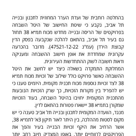
בהחלטה רוחבית של ועדת הערר המחוזית לתכנון ובנייה 
תל אביב, נקבע כי שיטת החישוב של היטל השבחה 
בפרויקטים של הריסה ובנייה מחדש מכוח תמ״א 38 תחול 
גם בעיר תל אביב, בהתאם להלכה שנקבעה בפסק הדין 
קבוצת הירדן (עמ"נ 47521-12-22). מדובר בהכרעה 
עקרונית שמחדדת את אופן חישוב ההשבחה ומעניקה 
ודאות חשובה לשוק ההתחדשות העירונית.
המחלוקת התמקדה בשאלה כיצד יש לחשב את היטל 
ההשבחה כאשר פרויקט כולל שילוב של זכויות מכוח תמ״א 
38 לצד זכויות נוספות מכוח תכנית מקומית. היזמים טענו כי 
יש להפריד בין מקורות הזכויות, כך שרק הזכויות הנובעות 
מהתכנית המקומית יחויבו בהיטל השבחה, בעוד הזכויות 
שמקורן בתמ״א 38 יישארו פטורות בהתאם לדין.
מנגד, הוועדה המקומית לתכנון ובנייה תל אביב טענה כי יש 
מקום לסטות מההלכה, בין היתר לאור תיקון 3א’ לתמ״א 38, 
אשר הרחיב את היקף זכויות הבנייה בעיר והפך את 
הפרויקטים לרווחיים יותר, באופן המצדיק חיוב רחב יותר 