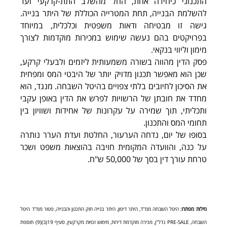
התכנוני כיחידה אחת, החל מהשלב התת-קרקעי ועד 
להשלמת הבנייה, תחת המטרייה הכוללת של היתר בנייה. 
גישה זו מבטיחה ודאות משפטית וכלכלית, במיוחד 
בפרויקטים בהם נעשה שימוש במכירות מוקדמות לצורך 
מימון וליווי בנקאי.
פסק הדין מהווה בשורה משמעותית ליזמים ולבעלי קרקע, 
שכן הוא מאפשר תכנון מדויק יותר של היבטי המס ומפחית 
את הסיכון לחיובים בלתי צפויים בהיטל השבחה. מנגד, הוא 
מחדד את חובתן של הרשויות לפרש את הדין באופן עקבי 
ותכליתי, תוך שמירה על עקרונות של אחידות ושוויון בין 
תחומי המס והתכנון.
בסופו של יום, נדחה הערעור, החלטת ועדת הערר נותרה 
על כנה, והוועדה המקומית חויבה בהוצאות משפט ושכר 
טרחת עורך דין בסך של 50,000 ש"ח.
מילות מפתח:
 היטל השבחה ממ"ד, היתר דיפון, היתר בנייה חוק התכנון והבנייה, פטור ממ"ד היטל 
השבחה, PRE-SALE נדל"ן, מכירה מוקדמת דירות, מימוש זכויות מקרקעין, סעיף 19(ב)(9) תוספת 