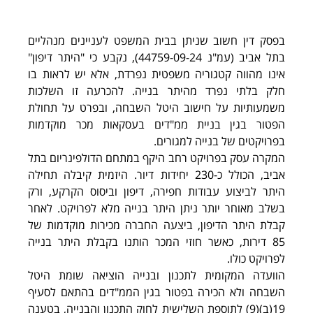
בפסק דין חשוב שניתן בבית המשפט לעניינים מנהליים 
בתל אביב (עמ"נ 44759-09-24), נקבע כי "היתר דיפון" 
אינו מהווה קטגוריה משפטית נפרדת, אלא יש לראות בו 
חלק בלתי נפרד מהיתר בנייה. להכרעה זו השלכות 
משמעותיות על חישוב היטל השבחה, ובפרט על תחולת 
הפטור בגין בניית ממ"דים בעסקאות מכר מוקדמות 
בפרויקטים של בנייה למגורים.
המקרה עסק בפרויקט רחב היקף במתחם הדולפינריום בתל 
אביב, הכולל כ-230 יחידות דיור. היזמית קיבלה תחילה 
היתר לביצוע עבודות חפירה, דיפון וביסוס הקרקע, ורק 
בשלב מאוחר יותר ניתן היתר בנייה מלא לפרויקט. לאחר 
קבלת היתר הדיפון, ביצעה החברה מכירות מוקדמות של 
85 דירות, כאשר חוזי המכר הותנו בקבלת היתר בנייה 
לפרויקט כולו.
הוועדה המקומית לתכנון ובנייה הוציאה שומת היטל 
השבחה ולא הכירה בפטור בגין הממ"דים בהתאם לסעיף 
19(ב)(9) לתוספת השלישית לחוק התכנון והבנייה, בטענה 