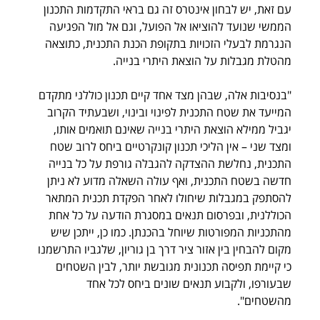
עם זאת, יש לבחון אינטרס זה גם בראי התקדמות התכנון 
הממשי שנועד להוציאו אל הפועל, וגם אל מול הפגיעה 
הנגרמת לבעלי הזכויות בתקופת הכנת התכנית, כתוצאה 
מהטלת מגבלות על הוצאת היתרי בנייה.
"בנסיבות אלה, שבהן מצד אחד קיים תכנון כוללני מתקדם 
המייעד את שטח התכנית לפינוי ובינוי, ושבעתיד הקרוב 
יגביל ממילא הוצאת היתרי בנייה שאינם תואמים אותו, 
ומצד שני – אין הליכי תכנון קונקרטיים ביחס לרוב שטח 
התכנית, נחלשת ההצדקה להגבלה גורפת על כל בנייה 
חדשה בשטח התכנית, ואף עולה השאלה מדוע לא ניתן 
להסתפק במגבלות שיחולו לאחר הפקדת תכנית המתאר 
הכוללנית, ובפרסום תנאים במסגרת הודעה על כל אחת 
מהתכניות המפורטות שיוחל בהכנתן. כמו כן, ייתכן שיש 
מקום להבחין בין אזור ציר דרך בן גוריון, שלגביו התרשמנו 
כי קיימת תפיסה תכנונית מגובשת יותר, לבין השטחים 
שבעורפו, ולקבוע תנאים שונים ביחס לכל אחד 
מהשטחים". 