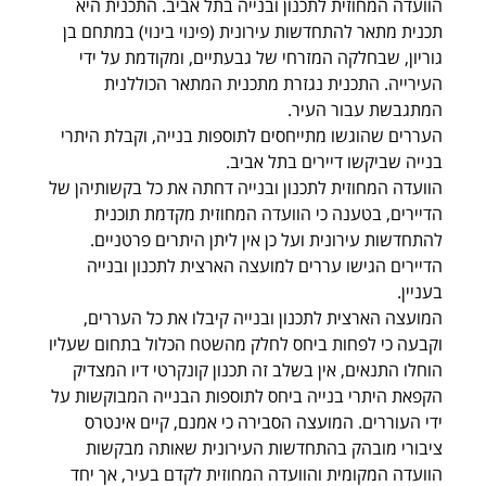
הוועדה המחוזית לתכנון ובנייה בתל אביב. התכנית היא 
תכנית מתאר להתחדשות עירונית (פינוי בינוי) במתחם בן 
גוריון, שבחלקה המזרחי של גבעתיים, ומקודמת על ידי 
העירייה. התכנית נגזרת מתכנית המתאר הכוללנית 
המתגבשת עבור העיר.
העררים שהוגשו מתייחסים לתוספות בנייה, וקבלת היתרי 
בנייה שביקשו דיירים בתל אביב. 
הוועדה המחוזית לתכנון ובנייה דחתה את כל בקשותיהן של 
הדיירים, בטענה כי הוועדה המחוזית מקדמת תוכנית 
להתחדשות עירונית ועל כן אין ליתן היתרים פרטניים. 
הדיירים הגישו עררים למועצה הארצית לתכנון ובנייה 
בעניין. 
המועצה הארצית לתכנון ובנייה קיבלו את כל העררים, 
וקבעה כי לפחות ביחס לחלק מהשטח הכלול בתחום שעליו 
הוחלו התנאים, אין בשלב זה תכנון קונקרטי דיו המצדיק 
הקפאת היתרי בנייה ביחס לתוספות הבנייה המבוקשות על 
ידי העוררים. המועצה הסבירה כי אמנם, קיים אינטרס 
ציבורי מובהק בהתחדשות העירונית שאותה מבקשות 
הוועדה המקומית והוועדה המחוזית לקדם בעיר, אך יחד 