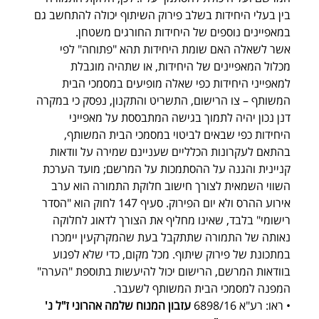
בין בעלי היחידות בשלב פירוק השיתוף יכולה להתחשב גם 
במאפיינים נוספים של היחידות החורגים משטחן. 
אשר לשאלה האם שומת היחידות תהא "פתוחה" לפי 
מכלול המאפיינים של היחידות, או שתהיה מוגבלת 
למאפייני היחידות כפי שאלה מופיעים במסמכי הבית 
המשותף – צו הרישום, התשריט והתקנון, נפסק כי במקרה 
דנן נכון יהיה לתמוך בגישה המתבססת על מאפייני 
היחידות כפי שבאים לביטוי במסמכי הבית המשותף, 
בהתאם לעקרונות הכלליים שעניינם שמירה על וודאות 
קניינית והגנה על ההסתמכות על המרשם; מועד הערכת 
השווי השמאית לצורך חישוב חלוקת התמורה הוא ערב 
אירוע ההרס ולא יום הפירוק. סעיף 147 לחוק הוא "הסדר 
רישומי" בלבד, שאינו מחליף את הצורך לדאוג לחלוקה 
נאותה של התמורה שתתקבל בעת שהמקרקעין יימכרו 
במתכונת של פירוק שיתוף. מכל מקום, כדי שלא לפגוע 
בוודאות המרשם, הרישום יכול להיעשות בתוספת "הערה" 
המפנה למסמכי הבית המשותף לשעבר.
• ראו: רע"א 6898/16 
עזבון המנוח שלמה אהרוני ז"ל נ' 