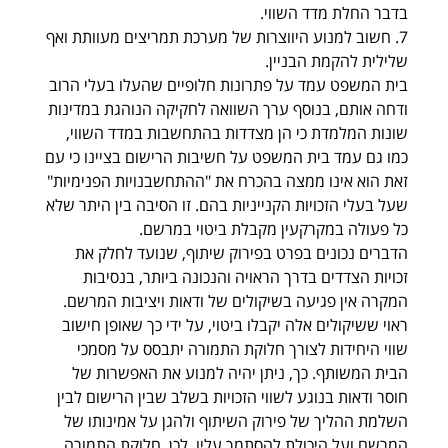
בדבר החלת מדד השווי. 
7. חשוב למנוע היווצרות של מערכת תמריצים מעוותת ואף 
שלילית להקמת הבניין. 
בית המשפט עמד על פתרונות חלופיים שהעלו בעלי הרוב 
ודחה אותם, בנוסף ערך השוואה לחקיקה הנוהגת במדינות 
שונות המלמדת כי הן מצדדות בהתחשבות במדד השווי, 
כמו גם עמד בית המשפט על חשיבות הרישום בציינו כי עם 
זאת הוא אינו ממצה בהכרח את "ההתחשבנויות הפנימיות" 
שעל בעלי הזכויות הקנייניות בהם. זו הסיבה בין היתר שלא 
כל פעולה במקרקעין מקבלת ביטוי במרשם. 
הדברים נכונים בפרט בפירוק שיתוף, שנועד לחלק את 
זכויות הצדדים בדרך הראויה והנכונה ביותר, בנסיבות 
המקרה אין פגיעה בשיקולים של ודאות ויציבות המרשם. 
ראוי ששיקולים אלה יקבלו ביטוי, על ידי כך שאופן חישוב 
שווי היחידות לצורך חלוקת התמורה יתבסס על מסמכי 
הבית המשותף. כך, ניתן יהיה למנוע את האפשרות של 
חוסר ודאות בנוגע לשווי הזכויות בשלב שבין הרישום לבין 
השלמת ההליך של פירוק השיתוף ולהגן על אמינותו של 
המרשם ועל היכולת להסתמך עליו. לכן, חלוקת התמורה 