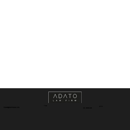
דוא"ל
טלפון
ELDAR@ADATOLAW.CO.IL
03-6968296