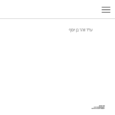
עו"ד זוהר בן יוסף
תחומי התמחות
עסקאות התחדשות עירונית
עסקאות רכישה/מכירה מורכבות