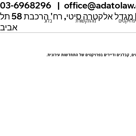
office@adatolaw. | משרד
03-6968296
עורכי דין אדטו | מגדל אלקטרה סיטי, רח' הרכבת 58 תל
פרוייקטים
מהתקשורת
בלוג
אביב
ים, קבלנים ודיירים בפרויקטים של התחדשות עירונית.