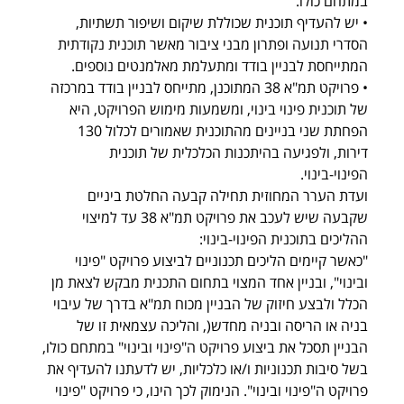
במתחם כולו. 
• יש להעדיף תוכנית שכוללת שיקום ושיפור תשתיות, 
הסדרי תנועה ופתרון מבני ציבור מאשר תוכנית נקודתית 
המתייחסת לבניין בודד ומתעלמת מאלמנטים נוספים. 
• פרויקט תמ"א 38 המתוכנן, מתייחס לבניין בודד במרכזה 
של תוכנית פינוי בינוי, ומשמעות מימוש הפרויקט, היא 
הפחתת שני בניינים מהתוכנית שאמורים לכלול 130 
דירות, ולפגיעה בהיתכנות הכלכלית של תוכנית 
הפינוי-בינוי. 
ועדת הערר המחוזית תחילה קבעה החלטת ביניים 
שקבעה שיש לעכב את פרויקט תמ"א 38 עד למיצוי 
ההליכים בתוכנית הפינוי-בינוי: 
"כאשר קיימים הליכים תכנוניים לביצוע פרויקט "פינוי 
ובינוי", ובניין אחד המצוי בתחום התכנית מבקש לצאת מן 
הכלל ולבצע חיזוק של הבניין מכוח תמ"א בדרך של עיבוי 
בניה או הריסה ובניה מחדש(, והליכה עצמאית זו של 
הבניין תסכל את ביצוע פרויקט ה"פינוי ובינוי" במתחם כולו, 
בשל סיבות תכנוניות ו/או כלכליות, יש לדעתנו להעדיף את 
פרויקט ה"פינוי ובינוי". הנימוק לכך הינו, כי פרויקט "פינוי 