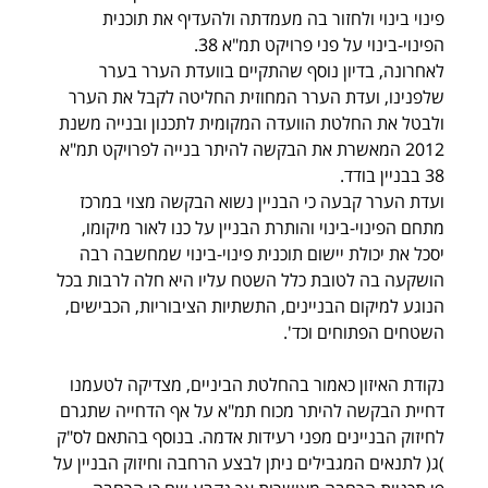
פינוי בינוי ולחזור בה מעמדתה ולהעדיף את תוכנית 
הפינוי-בינוי על פני פרויקט תמ"א 38. 
לאחרונה, בדיון נוסף שהתקיים בוועדת הערר בערר 
שלפנינו, ועדת הערר המחוזית החליטה לקבל את הערר 
ולבטל את החלטת הוועדה המקומית לתכנון ובנייה משנת 
2012 המאשרת את הבקשה להיתר בנייה לפרויקט תמ"א 
38 בבניין בודד.  
ועדת הערר קבעה כי הבניין נשוא הבקשה מצוי במרכז 
מתחם הפינוי-בינוי והותרת הבניין על כנו לאור מיקומו, 
יסכל את יכולת יישום תוכנית פינוי-בינוי שמחשבה רבה 
הושקעה בה לטובת כלל השטח עליו היא חלה לרבות בכל 
הנוגע למיקום הבניינים, התשתיות הציבוריות, הכבישים, 
השטחים הפתוחים וכד'.
נקודת האיזון כאמור בהחלטת הביניים, מצדיקה לטעמנו 
דחיית הבקשה להיתר מכוח תמ"א על אף הדחייה שתגרם 
לחיזוק הבניינים מפני רעידות אדמה. בנוסף בהתאם לס"ק 
)ג( לתנאים המגבילים ניתן לבצע הרחבה וחיזוק הבניין על 