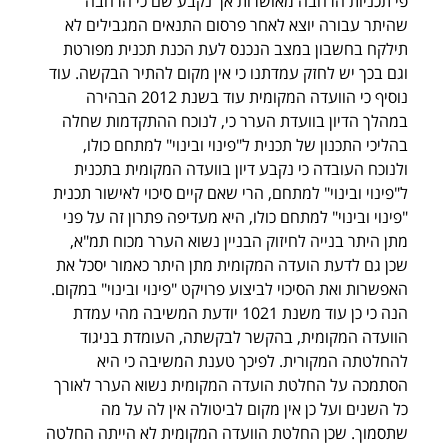
פי תכניות הרחבה מאושרות אך נקבע שם כי הרחבה 
שהיתר עבורה יוצא לאחר פרסום התנאים המגבילים לא 
תילקח בחשבון במצב הנכנס לעת הכנת תכנית מפורטת 
וגם בכך יש לחזק עמדתנו כי אין מקום להתיר הבקשה. עוד 
נוסיף כי הוועדה המקומית עוד בשנת 2012 הבהירה 
במהלך הדיון בוועדת הערר כי, לנוכח ההתקדמות שחלה 
בהליכי התכנון של תכנית ל"פינוי ובינוי" למתחם כולו, 
ולנוכח העובדה כי נקבע דיון בוועדה המקומית בתכנית 
ל"פינוי ובינוי" למתחם, הרי שאם קיים סיכוי לאישור תכנית 
"פינוי ובינוי" למתחם כולו, היא מעדיפה פתרון זה על פני 
מתן היתר בנייה לחיזוק הבניין נשוא הערר מכוח תמ"א, 
שכן גם לדעת הועדה המקומית מתן היתר כאמור יסכל את 
האפשרות ואת הסיכוי לביצוע פרויקט "פינוי ובינוי" במקום. 
הנה כי כן עוד משנת 1021 יודעת המשיבה מהי עמדת 
הוועדה המקומית, בהקשר לבקשתה, העומדת בניגוד 
להחלטתה המקורית. לפיכך טענת המשיבה כי היא 
הסתמכה על החלטת הועדה המקומית נשוא הערר לאורך 
כל השנים ועל כן אין מקום לביטולה אין לה על מה 
שתסמוך. שכן החלטת הוועדה המקומית לא הייתה החלטה 