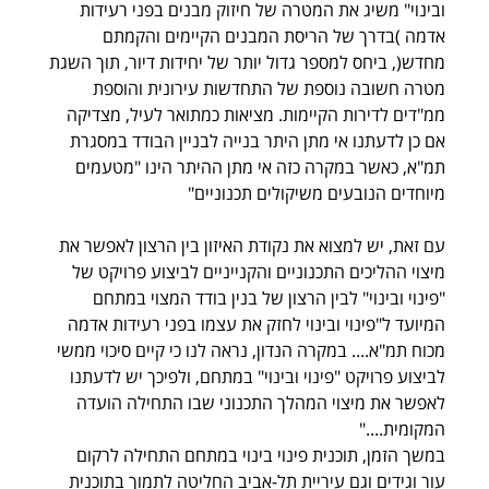
ובינוי" משיג את המטרה של חיזוק מבנים בפני רעידות 
אדמה )בדרך של הריסת המבנים הקיימים והקמתם 
מחדש(, ביחס למספר גדול יותר של יחידות דיור, תוך השגת 
מטרה חשובה נוספת של התחדשות עירונית והוספת 
ממ"דים לדירות הקיימות. מציאות כמתואר לעיל, מצדיקה 
אם כן לדעתנו אי מתן היתר בנייה לבניין הבודד במסגרת 
תמ"א, כאשר במקרה כזה אי מתן ההיתר הינו "מטעמים 
מיוחדים הנובעים משיקולים תכנוניים"
עם זאת, יש למצוא את נקודת האיזון בין הרצון לאפשר את 
מיצוי ההליכים התכנוניים והקנייניים לביצוע פרויקט של 
"פינוי ובינוי" לבין הרצון של בנין בודד המצוי במתחם 
המיועד ל"פינוי ובינוי לחזק את עצמו בפני רעידות אדמה 
מכוח תמ"א.... במקרה הנדון, נראה לנו כי קיים סיכוי ממשי 
לביצוע פרויקט "פינוי ובינוי" במתחם, ולפיכך יש לדעתנו 
לאפשר את מיצוי המהלך התכנוני שבו התחילה הועדה 
המקומית...."
במשך הזמן, תוכנית פינוי בינוי במתחם התחילה לרקום 
עור וגידים וגם עיריית תל-אביב החליטה לתמוך בתוכנית 