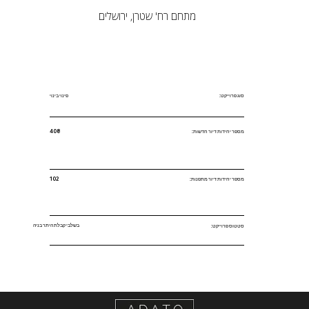
מתחם רח' שטרן, ירושלים
סוג פרוייקט:
פינוי בינוי
מספר יחידות דיור חדשות:
408
מספר יחידות דיור מתפנות:
102
בשלבי קבלת היתר בניה
סטטוס פרוייקט: